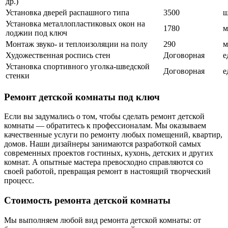
др.)
Установка дверей распашного типа
3500
ш
Установка металлопластиковых окон на
1780
м
лоджии под ключ
Монтаж звуко- и теплоизоляции на полу
290
м
Художественная роспись стен
Договорная
е
Установка спортивного уголка-шведской
Договорная
е
стенки
Ремонт детской комнаты под ключ
Если вы задумались о том, чтобы сделать ремонт детской
комнаты — обратитесь к профессионалам. Мы оказываем
качественные услуги по ремонту любых помещений, квартир,
домов. Наши дизайнеры занимаются разработкой самых
современных проектов гостиных, кухонь, детских и других
комнат. А опытные мастера превосходно справляются со
своей работой, превращая ремонт в настоящий творческий
процесс.
Стоимость ремонта детской комнаты
Мы выполняем любой вид ремонта детской комнаты: от