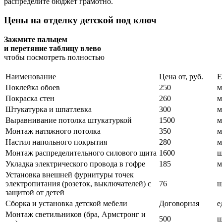
распределите бюджет грамотно.
Цены на отделку детской под ключ
Зажмите пальцем
и перетяние таблицу влево
чтобы посмотреть полностью
Наименование
Цена от, руб.
Е
Поклейка обоев
250
м
Покраска стен
260
м
Штукатурка и шпатлевка
300
м
Выравнивание потолка штукатуркой
1500
м
Монтаж натяжного потолка
350
м
Настил напольного покрытия
280
м
Монтаж распределительного силового щита
1600
ш
Укладка электрического провода в гофре
185
м
Установка внешней фурнитуры точек
электропитания (розеток, выключателей) с
76
ш
защитой от детей
Сборка и установка детской мебели
Договорная
е
Монтаж светильников (бра, Армстронг и
500
ш