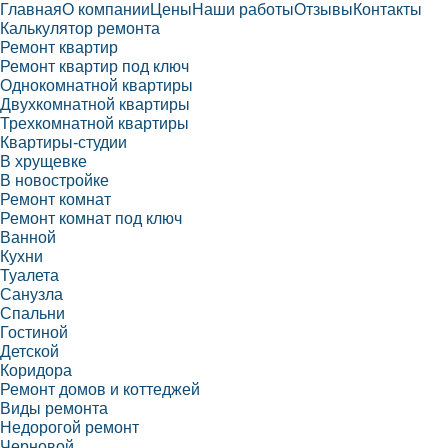
Главная
О компании
Цены
Наши работы
Отзывы
Контакты
Калькулятор ремонта
Ремонт квартир
Ремонт квартир под ключ
Однокомнатной квартиры
Двухкомнатной квартиры
Трехкомнатной квартиры
Квартиры-студии
В хрущевке
В новостройке
Ремонт комнат
Ремонт комнат под ключ
Ванной
Кухни
Туалета
Санузла
Спальни
Гостиной
Детской
Коридора
Ремонт домов и коттеджей
Виды ремонта
Недорогой ремонт
Черновой