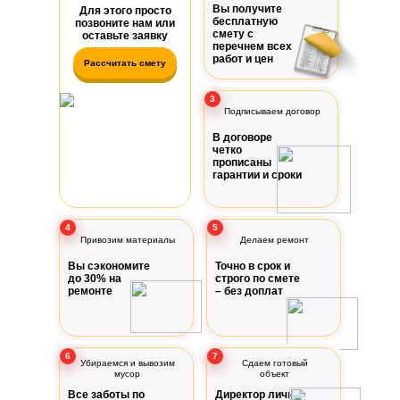
Вы получите
Для этого просто
бесплатную
позвоните нам или
смету с
оставьте заявку
перечнем всех
работ и цен
Рассчитать смету
3
Подписываем договор
В договоре
четко
прописаны
гарантии и сроки
4
5
Привозим материалы
Делаем ремонт
Вы сэкономите
Точно в срок и
до 30% на
строго по смете
ремонте
– без доплат
6
7
Убираемся и вывозим
Сдаем готовый
мусор
объект
Все заботы по
Директор лично